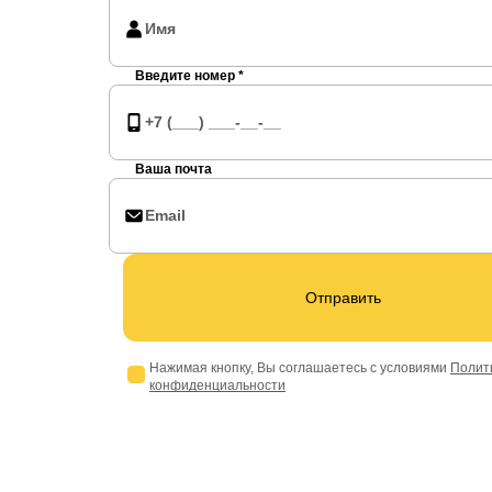
Введите номер *
Ваша почта
Отправить
Нажимая кнопку, Вы соглашаетесь с условиями
Полит
конфиденциальности