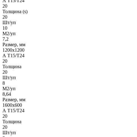
А Т15/Т24
20
Толщина (s)
20
Шт/уп
10
М2/уп
7,2
Размер, мм
1200х1200
А Т15/Т24
20
Толщина
20
Шт/уп
8
М2/уп
8,64
Размер, мм
1600х600
А Т15/Т24
20
Толщина
20
Шт/уп