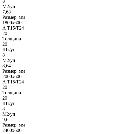
8
М2/уп
7,68
Размер, мм
1800х600
А Т15/Т24
20
Толщина
20
Шт/уп
8
М2/уп
8,64
Размер, мм
2000х600
А Т15/Т24
20
Толщина
20
Шт/уп
8
М2/уп
9,6
Размер, мм
2400х600