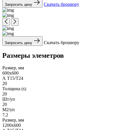
Скачать брошюру
Запросить цену
Скачать брошюру
Запросить цену
Размеры элеметров
Размер, мм
600x600
А Т15/Т24
20
Толщина (s)
20
Шт/уп
20
М2/уп
7,2
Размер, мм
1200x600