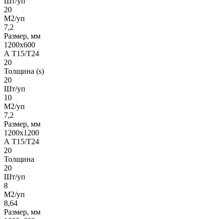
Шт/уп
20
М2/уп
7,2
Размер, мм
1200x600
А Т15/Т24
20
Толщина (s)
20
Шт/уп
10
М2/уп
7,2
Размер, мм
1200х1200
А Т15/Т24
20
Толщина
20
Шт/уп
8
М2/уп
8,64
Размер, мм