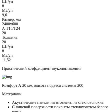
Шт/уп
8
М2/уп
9,6
Размер, мм
2400х600
А Т15/Т24
20
Толщина
20
Шт/уп
8
М2/уп
11,52
Практический коэффициент звукопоглащения
Комфорт А 20 мм, высота подвеса системы 200
Материалы
Акустические панели изготовлены из стекловолокна
С лицевой поверхности покрыты стеклохолстом белого
цвета