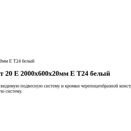
0мм Е Т24 белый
20 Е 2000х600х20мм Е Т24 белый
видимую подвесную систему и кромки черепицеобразной констру
ю систему.