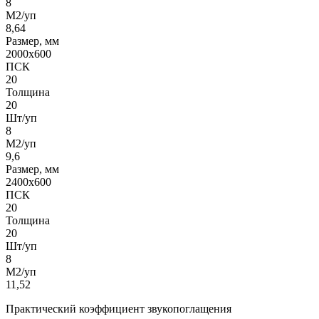
8
М2/уп
8,64
Размер, мм
2000х600
ПСК
20
Толщина
20
Шт/уп
8
М2/уп
9,6
Размер, мм
2400х600
ПСК
20
Толщина
20
Шт/уп
8
М2/уп
11,52
Практический коэффициент звукопоглащения